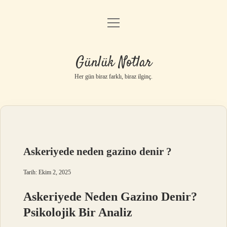
menüyü
Anasayfa
aç
Gizlilik Politikası
Günlük Notlar
Yasal Uyarı
Her gün biraz farklı, biraz ilginç.
Hakkımızda
Askeriyede neden gazino denir ?
Tarih: Ekim 2, 2025
Askeriyede Neden Gazino Denir?
Psikolojik Bir Analiz