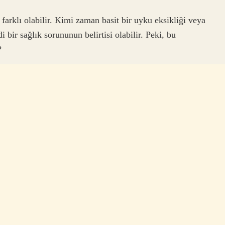
 farklı olabilir. Kimi zaman basit bir uyku eksikliği veya
i bir sağlık sorununun belirtisi olabilir. Peki, bu
?
ç organlarda meydana gelen rahatsızlıklardır. İç
erlendirerek çeşitli testler yapabilir. Bu testler
mezliği, karaciğer sorunları ve kan hastalıkları gibi ciddi
le başvuran hastaların ilk başvurduğu doktordur.
sahibi olan dahiliye uzmanı, tedavi sürecinizi