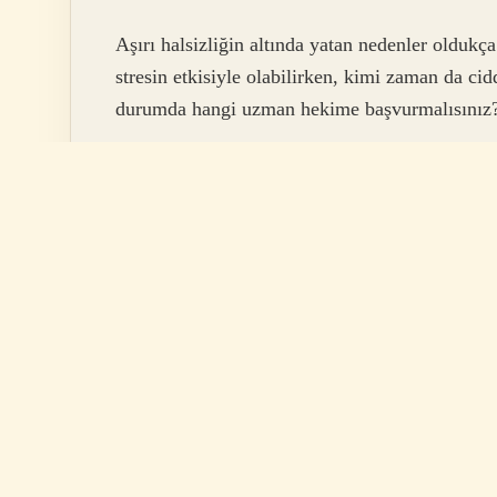
Aşırı halsizliğin altında yatan nedenler oldukça
stresin etkisiyle olabilirken, kimi zaman da cidd
durumda hangi uzman hekime başvurmalısınız
Aşırı Halsizlik İçin Gidilebilecek Doktorlar
1. İç Hastalıkları Uzmanı (Dahiliye)
Aşırı halsizliğin en yaygın nedenlerinden biri i
hastalıkları uzmanı, genel sağlık durumunuzu değ
sayesinde kalp hastalıkları, diyabet, böbrek yet
durumlar tespit edilebilir.
Dahiliye uzmanı, genellikle halsizlik şikâyetiy
Vücudun genel işleyişi hakkında kapsamlı bilgi 