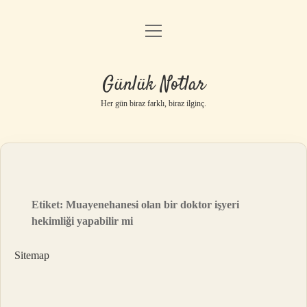
menüyü
Anasayfa
aç
Gizlilik Politikası
Günlük Notlar
Yasal Uyarı
Her gün biraz farklı, biraz ilginç.
Hakkımızda
Etiket:
Muayenehanesi olan bir doktor işyeri
hekimliği yapabilir mi
Sitemap