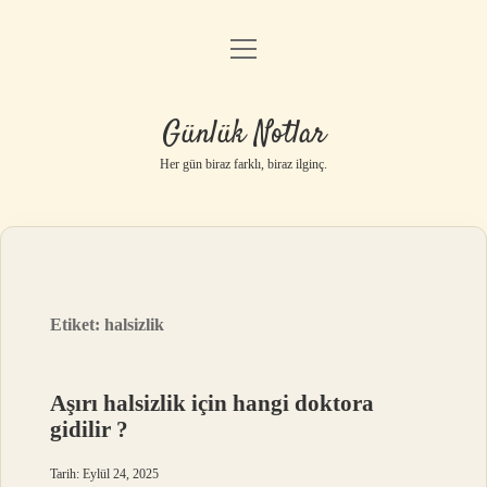
menüyü
Anasayfa
aç
Gizlilik Politikası
Günlük Notlar
Yasal Uyarı
Her gün biraz farklı, biraz ilginç.
Hakkımızda
Etiket:
halsizlik
Aşırı halsizlik için hangi doktora
gidilir ?
Tarih: Eylül 24, 2025